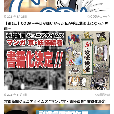
2021年3月26日
CODA‐コーダ‐
【第3話】CODA～手話が嫌いだった私が手話通訳士になった理
由～
2021年11月4日
新聞連載
京都新聞ジュニアタイムズ “マンガ京・妖怪絵巻” 書籍化決定‼