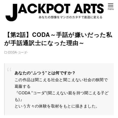
コ
【第2話】CODA～手話が嫌いだった私
ン
が手話通訳士になった理由～
テ
ン
CODA‐コーダ‐
ツ
へ
移
あなたの“ふつう”とは何ですか？
動
この作品は聞こえる社会と聞こえない社会の狭間で
葛藤する
『CODA ”コーダ”(聞こえない親を持つ聞こえる子ど
も)』
という方々の体験を取材をもとに描きました。