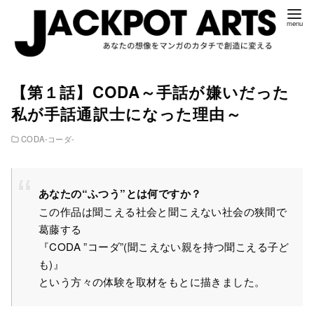
コ
【第１話】CODA～手話が嫌いだった
ン
私が手話通訳士になった理由～
テ
ン
CODA‐コーダ‐
ツ
へ
移
あなたの“ふつう”とは何ですか？
動
この作品は聞こえる社会と聞こえない社会の狭間で
葛藤する
『CODA ”コーダ”(聞こえない親を持つ聞こえる子ど
も)』
という方々の体験を取材をもとに描きました。