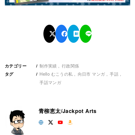
制作実績
行政関係
カテゴリー
Hello むこうの私
向日市 マンガ
手話
タグ
手話マンガ
青柳恵太/Jackpot Arts