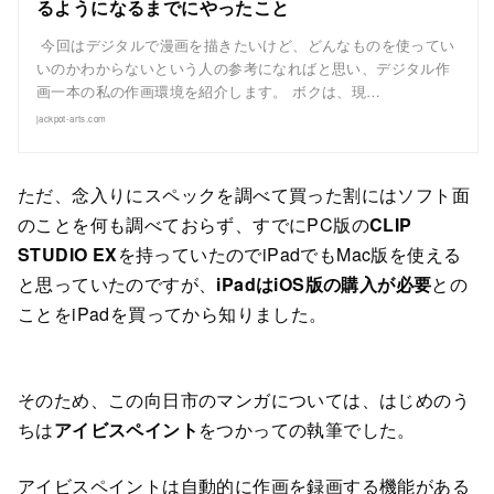
るようになるまでにやったこと
今回はデジタルで漫画を描きたいけど、どんなものを使ってい
いのかわからないという人の参考になればと思い、デジタル作
画一本の私の作画環境を紹介します。 ボクは、現…
jackpot-arts.com
ただ、念入りにスペックを調べて買った割にはソフト面
のことを何も調べておらず、すでにPC版の
CLIP
STUDIO EX
を持っていたのでiPadでもMac版を使える
と思っていたのですが、
iPadはiOS版の購入が必要
との
ことをiPadを買ってから知りました。
そのため、この向日市のマンガについては、はじめのう
ちは
アイビスペイント
をつかっての執筆でした。
アイビスペイントは自動的に作画を録画する機能がある