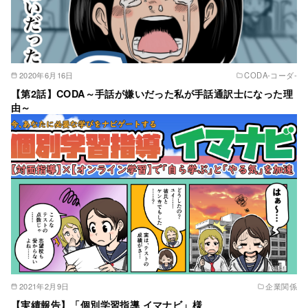
2020年6月16日
CODA‐コーダ‐
【第2話】CODA～手話が嫌いだった私が手話通訳士になった理
由～
2021年2月9日
企業関係
【実績報告】「個別学習指導 イマナビ」様