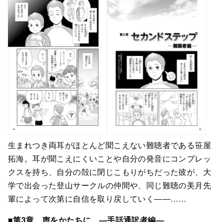
生まれつき両耳がほとんど聞こえない難聴者である笹屋
拓海。耳が聞こえにくいことや自分の発音にコンプレッ
クスを持ち、自分の殻に閉じこもりがちだった彼が、大
学で出会った登山サークルの仲間や、同じ難聴の美月先
輩によって次第に自信を取り戻していく――……
■第3章 声をかたちに —手話通訳者編—