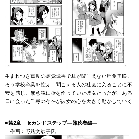
生まれつき重度の聴覚障害で耳が聞こえない稲葉美咲。
ろう学校卒業を控え、聞こえる人の社会に入ることに不
安を感じ、無意識に壁を作っていた彼女だったが、ある
日出会った千尋の存在が彼女の心を大きく動かしていく
――……
■第2章 セカンドステップ―難聴者編―
作画：野路文紗子氏