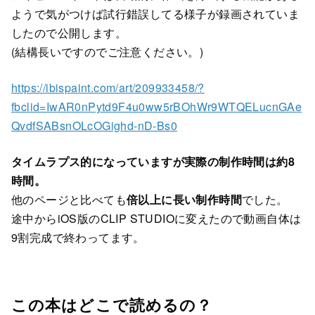
ようで気がつけば試行錯誤してる様子が録画されていま
したので公開します。
(結構長いですのでご注意ください。)
https://ibispaint.com/art/209933458/?
fbclid=IwAR0nPytd9F4u0ww5rBOhWr9WTQELucnGAe
QvdfSABsnOLcOGighd-nD-Bs0
タイムラプス的になっていますが実際の制作時間は約8
時間。
他のページと比べても
倍以上に長い制作時間
でした。
途中からiOS版のCLIP STUDIOに変えたので動画自体は
9割完成で終わってます。
この本はどこで読めるの？