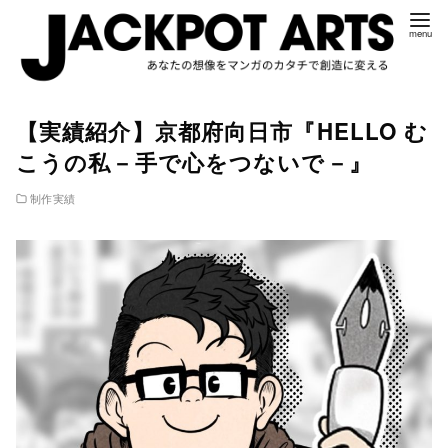
コ
【実績紹介】京都府向日市『HELLO む
ン
こうの私－手で心をつないで－』
テ
ン
制作実績
ツ
へ
移
動