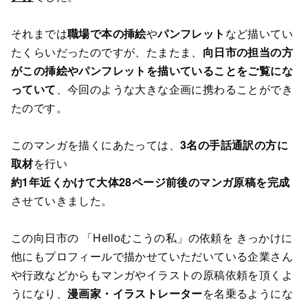
それまでは
職場で本の挿絵
や
パンフレット
など描いてい
たくらいだったのですが、たまたま、
向日市の担当の方
がこの挿絵やパンフレットを描いていることをご覧にな
っていて
、今回のような大きな企画に携わることができ
たのです。
このマンガを描くにあたっては、
3名の手話通訳の方に
取材
を行い
約1年近くかけて大体28ページ前後のマンガ原稿を完成
させていきました。
この向日市の 「Helloむこうの私」の依頼を きっかけに
他にもプロフィールで描かせていただいている企業さん
や行政などからもマンガやイラストの原稿依頼を頂くよ
うになり、
漫画家・イラストレーター
を名乗るようにな