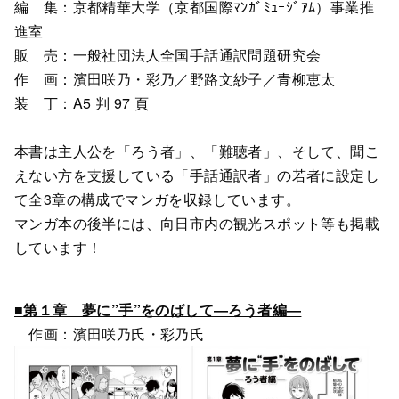
編 集：京都精華大学（京都国際ﾏﾝｶﾞﾐｭｰｼﾞｱﾑ）事業推
進室
販 売：一般社団法人全国手話通訳問題研究会
作 画：濱田咲乃・彩乃／野路文紗子／青柳恵太
装 丁：A5 判 97 頁
本書は主人公を「ろう者」、「難聴者」、そして、聞こ
えない方を支援している「手話通訳者」の若者に設定し
て全3章の構成でマンガを収録しています。
マンガ本の後半には、向日市内の観光スポット等も掲載
しています！
■第１章 夢に”手”をのばして―ろう者編―
作画：濱田咲乃氏・彩乃氏