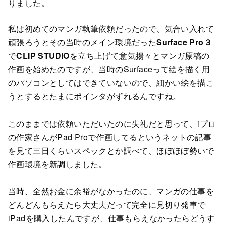
りました。
私は初めてのマンガ執筆依頼だったので、気合い入れて
頑張ろうとその当時のメイン環境だった
Surface Pro３
で
CLIP STUDIO
を立ち上げて意気揚々とマンガ原稿の
作画を始めたのですが、当時のSurfaceって絵を描く用
のパソコンとしてはできていないので、細かい絵を描こ
うとするとたまにポインタがずれるんですね。
このままでは依頼いただいたのに失礼だと思って、iプロ
の作家さんがPad Proで作画してるというネットの記事
を見て三日くらいスペックとか調べて、ほぼほぼ勢いで
作画環境を新調しました。
当時、全然お金に余裕がなかったのに、マンガの仕事を
どんどんもらえたら大丈夫だって完全に見切り発車で
iPadを購入したんですが、仕事もらえなかったらどうす