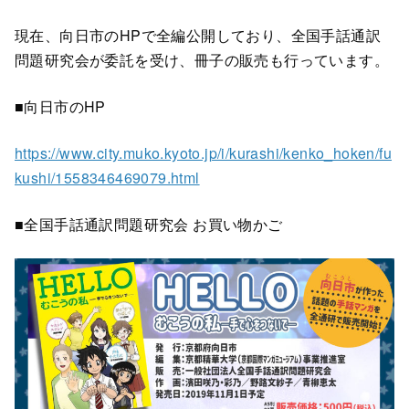
現在、向日市のHPで全編公開しており、全国手話通訳
問題研究会が委託を受け、冊子の販売も行っています。
■向日市のHP
https://www.city.muko.kyoto.jp/i/kurashi/kenko_hoken/fu
kushi/1558346469079.html
■全国手話通訳問題研究会 お買い物かご