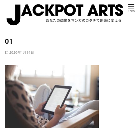
コ
01
ン
テ
2020年1月14日
ン
ツ
へ
移
動