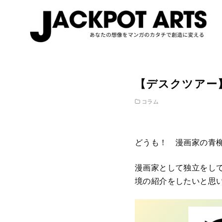
コ
ン
【デスクツアー
テ
ン
コラム
ツ
へ
移
どうも！ 漫画家の青
動
漫画家として独立をし
境の紹介をしたいと思