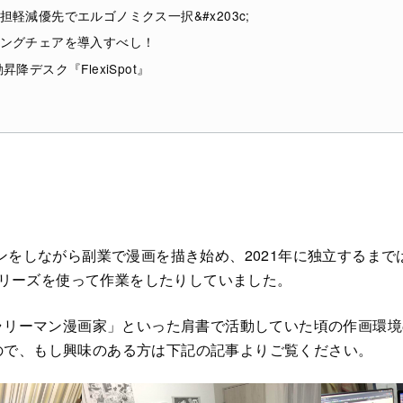
軽減優先でエルゴノミクス一択&#x203c;
ングチェアを導入すべし！
降デスク『FlexiSpot』
ンをしながら副業で漫画を描き始め、2021年に独立するまではi
ceシリーズを使って作業をしたりしていました。
サラリーマン漫画家」といった肩書で活動していた頃の作画環
ので、もし興味のある方は下記の記事よりご覧ください。