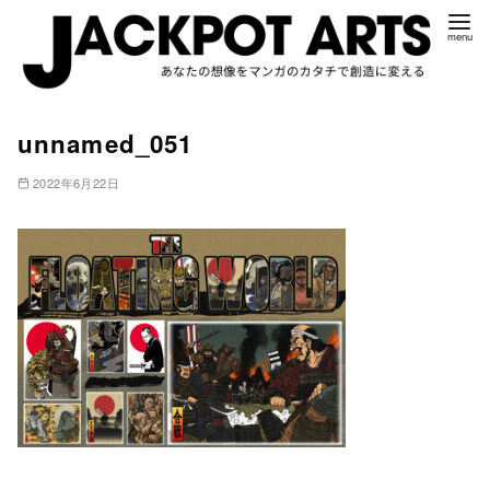
コ
unnamed_051
ン
テ
2022年6月22日
ン
ツ
へ
移
動