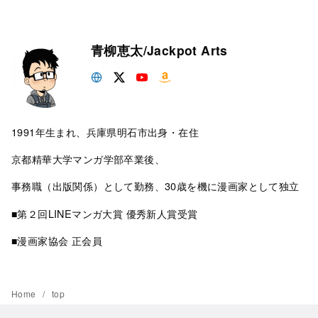
青柳恵太/Jackpot Arts
1991年生まれ、兵庫県明石市出身・在住
京都精華大学マンガ学部卒業後、
事務職（出版関係）として勤務、30歳を機に漫画家として独立
■第２回LINEマンガ大賞 優秀新人賞受賞
■漫画家協会 正会員
Home
top