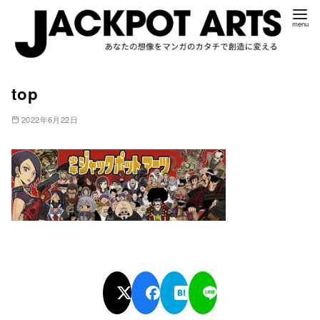
コ
top
ン
テ
2022年6月22日
ン
ツ
へ
移
動