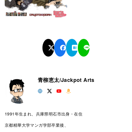
青柳恵太/Jackpot Arts
1991年生まれ、兵庫県明石市出身・在住
京都精華大学マンガ学部卒業後、