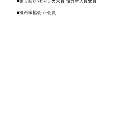
■第２回LINEマンガ大賞 優秀新人賞受賞
■漫画家協会 正会員