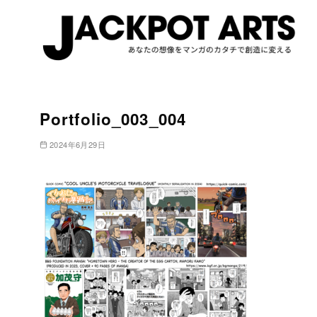
コ
ン
Portfolio_003_004
テ
ン
2024年6月29日
ツ
へ
移
動