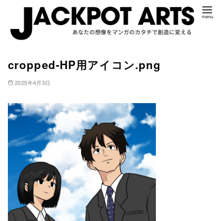
コ
cropped-HP用アイコン.png
ン
テ
2025年4月3日
ン
ツ
へ
移
動