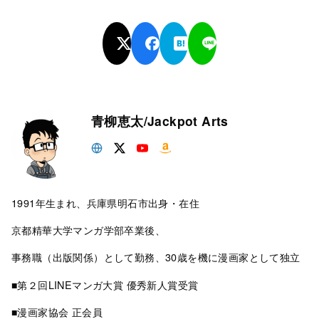
青柳恵太/Jackpot Arts
1991年生まれ、兵庫県明石市出身・在住
京都精華大学マンガ学部卒業後、
事務職（出版関係）として勤務、30歳を機に漫画家として独立
■第２回LINEマンガ大賞 優秀新人賞受賞
■漫画家協会 正会員