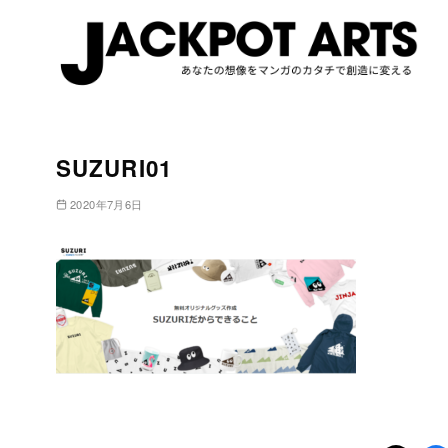
コ
ン
SUZURI01
テ
ン
2020年7月6日
ツ
へ
移
動