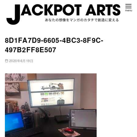
コ
8D1FA7D9-6605-4BC3-8F9C-
ン
497B2FF8E507
テ
ン
2020年6月19日
ツ
へ
移
動