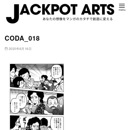
コ
CODA_018
ン
テ
2020年6月16日
ン
ツ
へ
移
動