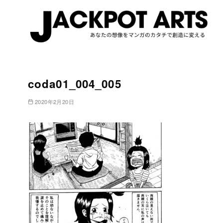
コ
ン
coda01_004_005
テ
ン
2020年2月20日
ツ
へ
移
動