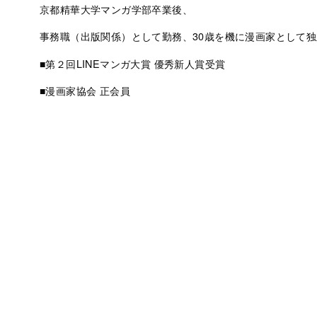
京都精華大学マンガ学部卒業後、
事務職（出版関係）として勤務、30歳を機に漫画家として独
■第２回LINEマンガ大賞 優秀新人賞受賞
■漫画家協会 正会員