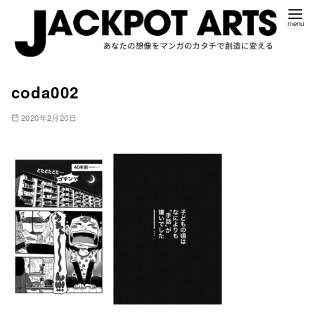
コ
coda002
ン
テ
2020年2月20日
ン
ツ
へ
移
動