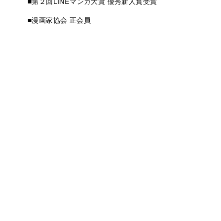
■第２回LINEマンガ大賞 優秀新人賞受賞
■漫画家協会 正会員