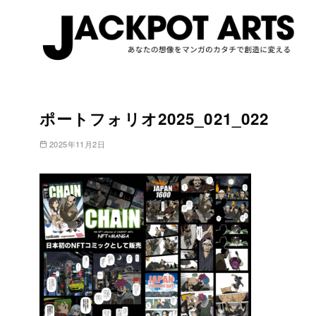
コ
ン
ポートフォリオ2025_021_022
テ
ン
2025年11月2日
ツ
へ
移
動