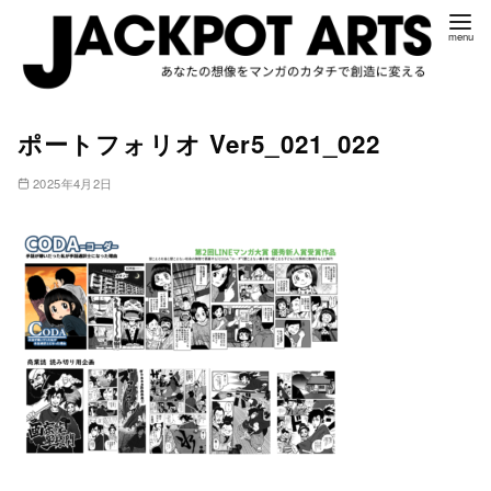
コ
ポートフォリオ Ver5_021_022
ン
テ
2025年4月2日
ン
ツ
へ
移
動