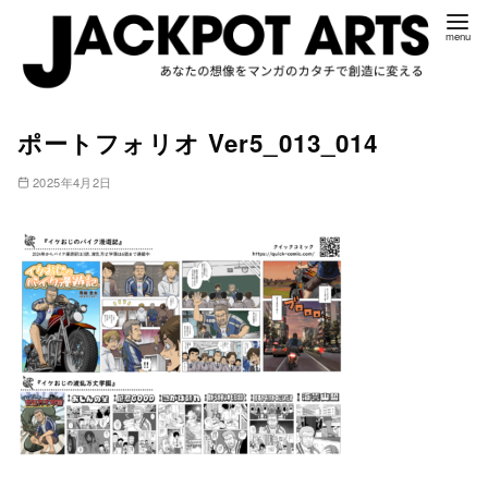
コ
ポートフォリオ Ver5_013_014
ン
テ
2025年4月2日
ン
ツ
へ
移
動