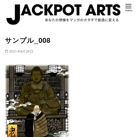
コ
サンプル_008
ン
テ
2021年8月24日
ン
ツ
へ
移
動