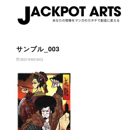
コ
ン
サンプル_003
テ
ン
2021年8月24日
ツ
へ
移
動