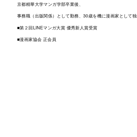
京都精華大学マンガ学部卒業後、
事務職（出版関係）として勤務、30歳を機に漫画家として独
■第２回LINEマンガ大賞 優秀新人賞受賞
■漫画家協会 正会員