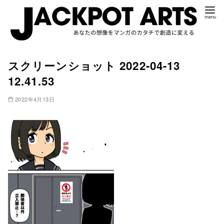
コ
スクリーンショット 2022-04-13
ン
12.41.53
テ
ン
2022年4月13日
ツ
へ
移
動