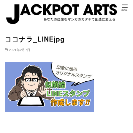
コ
ココナラ_LINEjpg
ン
テ
2021年2月7日
ン
ツ
へ
移
動