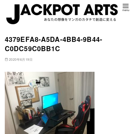
コ
4379EFA8-A5DA-4BB4-9B44-
ン
C0DC59C0BB1C
テ
ン
2020年6月19日
ツ
へ
移
動